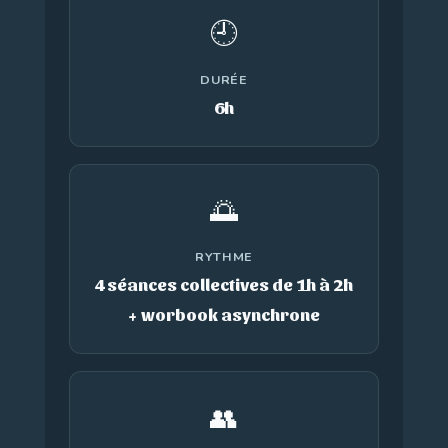
🕘
DURÉE
6h
🌅
RYTHME
4 séances collectives de 1h à 2h
+ worbook asynchrone
👥