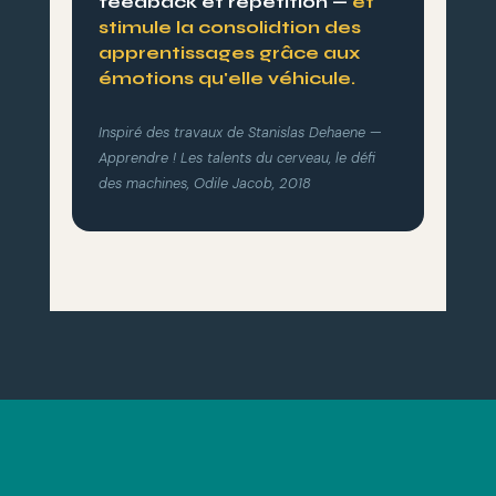
feedback et répétition —
et
stimule la consolidtion des
apprentissages grâce aux
émotions qu'elle véhicule.
Inspiré des travaux de Stanislas Dehaene —
Apprendre ! Les talents du cerveau, le défi
des machines
, Odile Jacob, 2018
AVIS CLIENTS