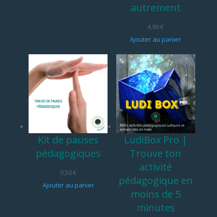
autrement
4,90
€
Ajouter au panier
Kit de pauses
LudiBox Pro |
pédagogiques
Trouve ton
activité
9,50
€
pédagogique en
Ajouter au panier
moins de 5
minutes