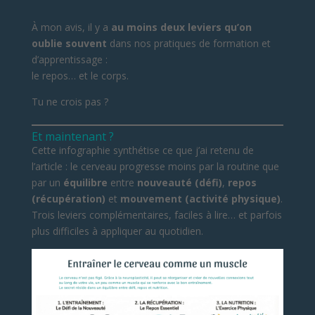
À mon avis, il y a
au moins deux leviers qu’on
oublie souvent
dans nos pratiques de formation et
d’apprentissage :
le repos… et le corps.
Tu ne crois pas ?
Et maintenant ?
Cette infographie synthétise ce que j’ai retenu de
l’article : le cerveau progresse moins par la routine que
par un
équilibre
entre
nouveauté (défi)
,
repos
(récupération)
et
mouvement (activité physique)
.
Trois leviers complémentaires, faciles à lire… et parfois
plus difficiles à appliquer au quotidien.