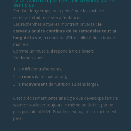
Le cerveau n’est pas figé : une croyance qui ne
tient plus
Pendant longtemps, on a pensé que la plasticité
cérébrale était réservée à l’enfance.
Les recherches actuelles montrent l’inverse :
le
cerveau adulte continue de se remodeler tout au
long de la vie
, à condition d’être sollicité de la bonne
manière .
Comme un muscle, il répond à trois leviers
fondamentaux :
le
défi
(l’entraînement),
le
repos
(la récupération),
le
mouvement
(la nutrition au sens large).
C’est précisément cette analogie que développe l’article
source : soulever toujours le même poids finit par ne
plus produire d’effet. Pour le cerveau, c’est exactement
pareil.