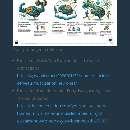
Pour prolonger la réflexion :
l’article de Gus&Co à l’origine de cette saine
distraction :
https://gusandco.net/2026/01/29/jeux-de-societe-
cerveau-musculation-neurones/
l’article de fond de Joanna Fong-Isariyawongse sur
The Conversation
:
https://theconversation.com/your-brain-can-be-
trained-much-like-your-muscles-a-neurologist-
explains-how-to-boost-your-brain-health-271331