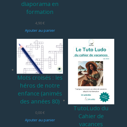
diaporama en
formation
4,90
€
Ajouter au panier
Mots croisés : les
héros de notre
enfance (animés
des années 80)
TutoLudo du
0,00
€
Cahier de
Ajouter au panier
vacances