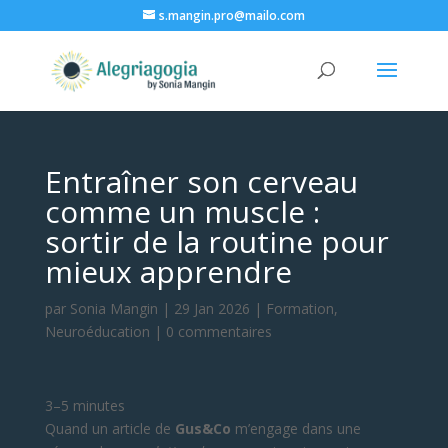
s.mangin.pro@mailo.com
Entraîner son cerveau
comme un muscle :
sortir de la routine pour
mieux apprendre
par
Sonia Mangin
|
29 Jan 2026
|
Formation
,
Neuroéducation
|
0 commentaires
3–5 minutes
Quand un article de
Gus&Co
m’engage dans une