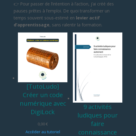
👉 Pour passer de l’intention à l’action, j’ai créé des
pauses prêtes à l’emploi. De quoi transformer un
temps souvent sous-estimé en
levier actif
d’apprentissage
, sans ralentir la formation.
[TutoLudo]
Créer un code
numérique avec
9 activités
DigiLock
ludiques pour
faire
0,00
€
connaissance
Accéder au tutoriel