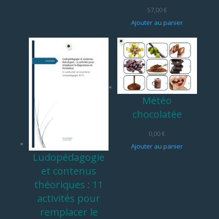
57,00
€
Ajouter au panier
Météo
chocolatée
0,00
€
Ajouter au panier
Ludopédagogie
et contenus
théoriques : 11
activités pour
remplacer le